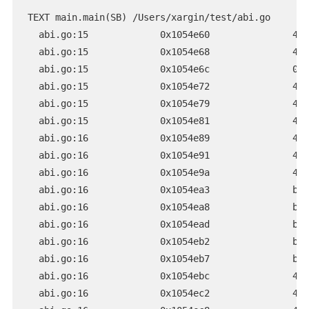
TEXT main.main(SB) /Users/xargin/test/abi.go

  abi.go:15             0x1054e60               4c8
  abi.go:15             0x1054e68               4d3
  abi.go:15             0x1054e6c               0f8
  abi.go:15             0x1054e72               488
  abi.go:15             0x1054e79               488
  abi.go:15             0x1054e81               488
  abi.go:16             0x1054e89               48
  abi.go:16             0x1054e91               48
  abi.go:16             0x1054e9a               48
  abi.go:16             0x1054ea3              
  abi.go:16             0x1054ea8               bb0
  abi.go:16             0x1054ead               b90
  abi.go:16             0x1054eb2               bf0
  abi.go:16             0x1054eb7               be0
  abi.go:16             0x1054ebc               41b
  abi.go:16             0x1054ec2               41b